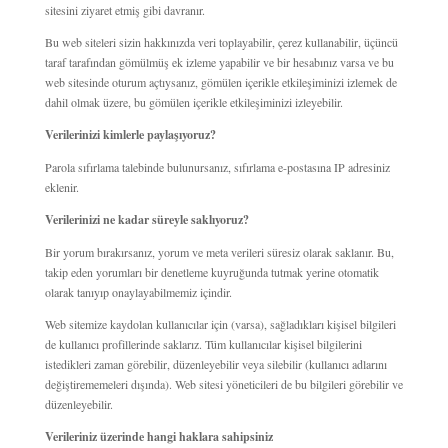
sitesini ziyaret etmiş gibi davranır.
Bu web siteleri sizin hakkınızda veri toplayabilir, çerez kullanabilir, üçüncü
taraf tarafından gömülmüş ek izleme yapabilir ve bir hesabınız varsa ve bu
web sitesinde oturum açtıysanız, gömülen içerikle etkileşiminizi izlemek de
dahil olmak üzere, bu gömülen içerikle etkileşiminizi izleyebilir.
Verilerinizi kimlerle paylaşıyoruz?
Parola sıfırlama talebinde bulunursanız, sıfırlama e-postasına IP adresiniz
eklenir.
Verilerinizi ne kadar süreyle saklıyoruz?
Bir yorum bırakırsanız, yorum ve meta verileri süresiz olarak saklanır. Bu,
takip eden yorumları bir denetleme kuyruğunda tutmak yerine otomatik
olarak tanıyıp onaylayabilmemiz içindir.
Web sitemize kaydolan kullanıcılar için (varsa), sağladıkları kişisel bilgileri
de kullanıcı profillerinde saklarız. Tüm kullanıcılar kişisel bilgilerini
istedikleri zaman görebilir, düzenleyebilir veya silebilir (kullanıcı adlarını
değiştirememeleri dışında). Web sitesi yöneticileri de bu bilgileri görebilir ve
düzenleyebilir.
Verileriniz üzerinde hangi haklara sahipsiniz