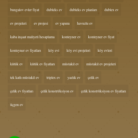
bungalov evler fiyat
dubleks ev
dubleks ev planları
dublex ev
ev projeleri
ev projesi
ev yapımı
havuzlu ev
kaba inşaat maliyeti hesaplama
konteyner ev
konteyner ev fiyat
konteyner ev fiyatları
köy evi
köy evi projeleri
köy evleri
kütük ev
kütük ev fiyatları
müstakil ev
müstakil ev projeleri
tek katlı müstakil ev
triplex ev
yazlık ev
çelik ev
çelik ev fiyatları
çelik konstrüksiyon ev
çelik konstrüksiyon ev fiyatları
üçgen ev