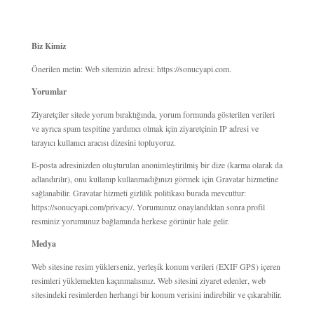
Biz Kimiz
Önerilen metin: Web sitemizin adresi: https://sonucyapi.com.
Yorumlar
Ziyaretçiler sitede yorum bıraktığında, yorum formunda gösterilen verileri
ve ayrıca spam tespitine yardımcı olmak için ziyaretçinin IP adresi ve
tarayıcı kullanıcı aracısı dizesini topluyoruz.
E-posta adresinizden oluşturulan anonimleştirilmiş bir dize (karma olarak da
adlandırılır), onu kullanıp kullanmadığınızı görmek için Gravatar hizmetine
sağlanabilir. Gravatar hizmeti gizlilik politikası burada mevcuttur:
https://sonucyapi.com/privacy/. Yorumunuz onaylandıktan sonra profil
resminiz yorumunuz bağlamında herkese görünür hale gelir.
Medya
Web sitesine resim yüklerseniz, yerleşik konum verileri (EXIF GPS) içeren
resimleri yüklemekten kaçınmalısınız. Web sitesini ziyaret edenler, web
sitesindeki resimlerden herhangi bir konum verisini indirebilir ve çıkarabilir.