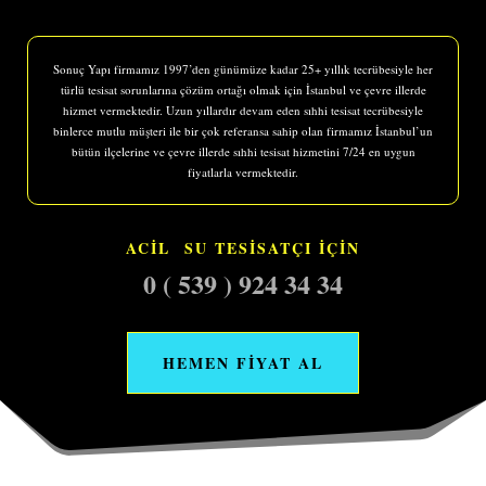
Sonuç Yapı firmamız 1997’den günümüze kadar 25+ yıllık tecrübesiyle her
türlü tesisat sorunlarına çözüm ortağı olmak için İstanbul ve çevre illerde
hizmet vermektedir. Uzun yıllardır devam eden sıhhi tesisat tecrübesiyle
binlerce mutlu müşteri ile bir çok referansa sahip olan firmamız İstanbul’un
bütün ilçelerine ve çevre illerde sıhhi tesisat hizmetini 7/24 en uygun
fiyatlarla vermektedir.
ACİL SU TESİSATÇI İÇİN
0 ( 539 ) 924 34 34
HEMEN FİYAT AL