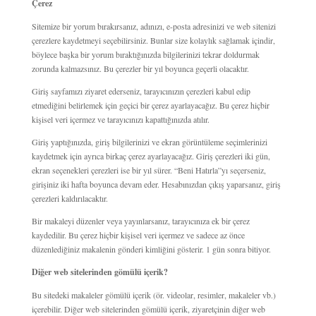
Çerez
Sitemize bir yorum bırakırsanız, adınızı, e-posta adresinizi ve web sitenizi
çerezlere kaydetmeyi seçebilirsiniz. Bunlar size kolaylık sağlamak içindir,
böylece başka bir yorum bıraktığınızda bilgilerinizi tekrar doldurmak
zorunda kalmazsınız. Bu çerezler bir yıl boyunca geçerli olacaktır.
Giriş sayfamızı ziyaret ederseniz, tarayıcınızın çerezleri kabul edip
etmediğini belirlemek için geçici bir çerez ayarlayacağız. Bu çerez hiçbir
kişisel veri içermez ve tarayıcınızı kapattığınızda atılır.
Giriş yaptığınızda, giriş bilgilerinizi ve ekran görüntüleme seçimlerinizi
kaydetmek için ayrıca birkaç çerez ayarlayacağız. Giriş çerezleri iki gün,
ekran seçenekleri çerezleri ise bir yıl sürer. “Beni Hatırla”yı seçerseniz,
girişiniz iki hafta boyunca devam eder. Hesabınızdan çıkış yaparsanız, giriş
çerezleri kaldırılacaktır.
Bir makaleyi düzenler veya yayınlarsanız, tarayıcınıza ek bir çerez
kaydedilir. Bu çerez hiçbir kişisel veri içermez ve sadece az önce
düzenlediğiniz makalenin gönderi kimliğini gösterir. 1 gün sonra bitiyor.
Diğer web sitelerinden gömülü içerik?
Bu sitedeki makaleler gömülü içerik (ör. videolar, resimler, makaleler vb.)
içerebilir. Diğer web sitelerinden gömülü içerik, ziyaretçinin diğer web