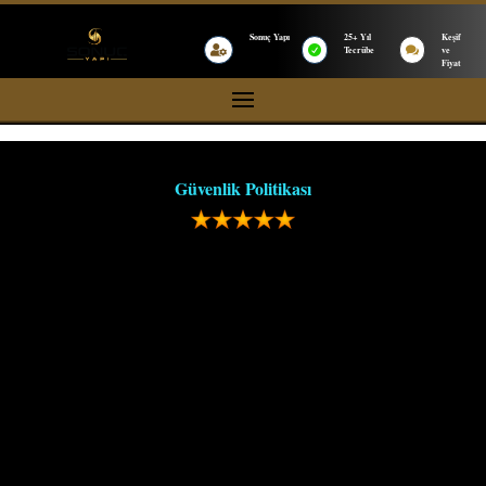
Sonuç Yapı
25+ Yıl
Keşif


Tecrübe

ve
Fiyat
Güvenlik Politikası