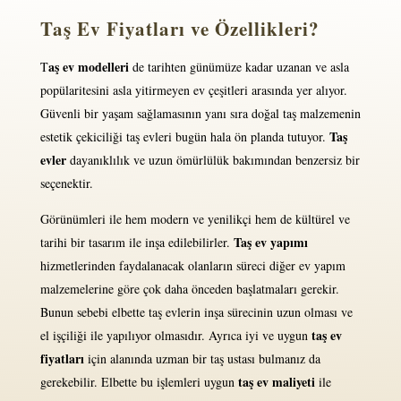
Taş Ev Fiyatları ve Özellikleri?
aş ev modelleri
T
de tarihten günümüze kadar uzanan ve asla
popülaritesini asla yitirmeyen ev çeşitleri arasında yer alıyor.
Güvenli bir yaşam sağlamasının yanı sıra doğal taş malzemenin
Taş
estetik çekiciliği taş evleri bugün hala ön planda tutuyor.
evler
dayanıklılık ve uzun ömürlülük bakımından benzersiz bir
seçenektir.
Görünümleri ile hem modern ve yenilikçi hem de kültürel ve
Taş ev yapımı
tarihi bir tasarım ile inşa edilebilirler.
hizmetlerinden faydalanacak olanların süreci diğer ev yapım
malzemelerine göre çok daha önceden başlatmaları gerekir.
Bunun sebebi elbette taş evlerin inşa sürecinin uzun olması ve
taş ev
el işçiliği ile yapılıyor olmasıdır. Ayrıca iyi ve uygun
fiyatları
için alanında uzman bir taş ustası bulmanız da
taş ev maliyeti
gerekebilir. Elbette bu işlemleri uygun
ile