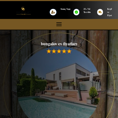
Sonuç Yapı
25+ Yıl
Keşif


Tecrübe

ve
Fiyat
bungalov ev fiyatları